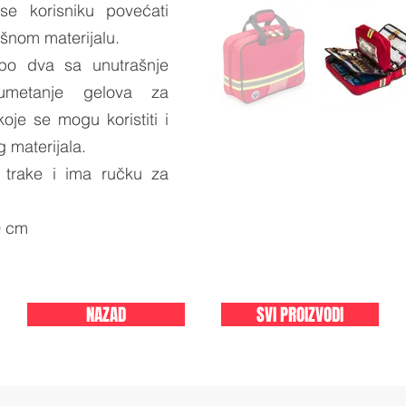
e korisniku povećati
ošnom materijalu.
po dva sa unutrašnje
umetanje gelova za
oje se mogu koristiti i
 materijala.
e trake i ima ručku za
9 cm
NAZAD
SVI PROIZVODI