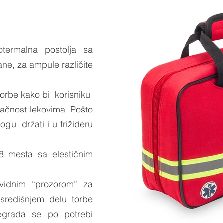
termalna postolja sa
ane, za ampule različite
torbe kako bi korisniku
ačnost lekovima. Pošto
ogu držati i u frižideru
8 mesta sa elestičnim
ovidnim “prozorom” za
 središnjem delu torbe
egrada se po potrebi