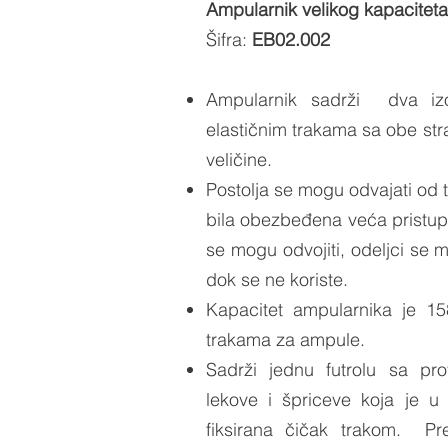
Ampularnik velikog kapaciteta
Šifra:
EB02.002
Ampularnik sadrži dva izo
elastičnim trakama sa obe str
veličine.
Postolja se mogu odvajati od 
bila obezbeđena veća pristup
se mogu odvojiti, odeljci se m
dok se ne koriste.
Kapacitet ampularnika je 15
trakama za ampule.
Sadrži jednu futrolu sa pr
lekove i špriceve koja je u
fiksirana čičak trakom. Pr