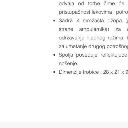
odvaja od torbe čime će s
pristupačnost lekovima i potr
Sadrži 4 mrežasta džepa (
strane ampularnika) za 
održavanje hladnog režima, k
za umetanje drugog potrošnog
Spolja poseduje reflektujuć
nošenje.
Dimenzije trobice : 28 x 21 x 