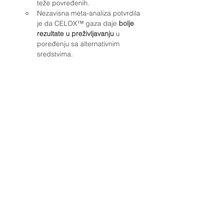
teže povređenih.
Nezavisna meta-analiza potvrdila 
je da CELOX™ gaza daje 
bolje 
rezultate u preživljavanju
 u 
poređenju sa alternativnim 
sredstvima.
Adresa i kontaktni podaci
Romanijska 33
21000 Novi Sad