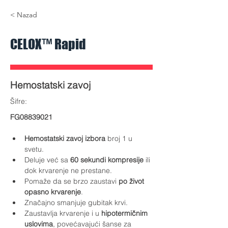
Celox Rapid 01.jpg
Celox Rapid 0
< Nazad
CELOX™ Rapid
Hemostatski zavoj
​Šifre:
FG08839021
Hemostatski zavoj izbora
 broj 1 u 
svetu.
Deluje već sa 
60 sekundi kompresije
 ili 
dok krvarenje ne prestane.
Pomaže da se brzo zaustavi 
po život 
opasno krvarenje
.
Značajno smanjuje gubitak krvi.
Zaustavlja krvarenje i u 
hipotermičnim 
uslovima
, povećavajući šanse za 