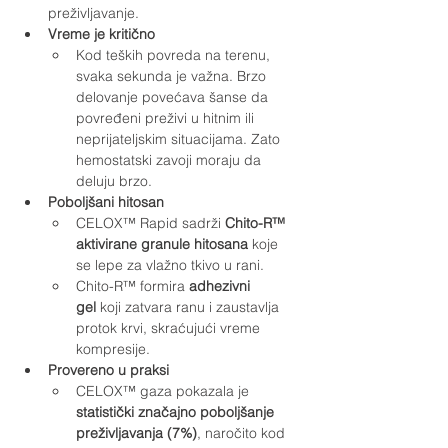
preživljavanje.
Vreme je kritično
Kod teških povreda na terenu, 
svaka sekunda je važna. Brzo 
delovanje povećava šanse da 
povređeni preživi u hitnim ili 
neprijateljskim situacijama. Zato 
hemostatski zavoji moraju da 
deluju brzo.
Poboljšani hitosan
CELOX™ Rapid sadrži 
Chito-R™ 
aktivirane granule hitosana
 koje 
se lepe za vlažno tkivo u rani.
Chito-R™ formira 
adhezivni 
gel
 koji zatvara ranu i zaustavlja 
protok krvi, skraćujući vreme 
kompresije.
Provereno u praksi
CELOX™ gaza pokazala je 
statistički značajno poboljšanje 
preživljavanja (7%)
, naročito kod 