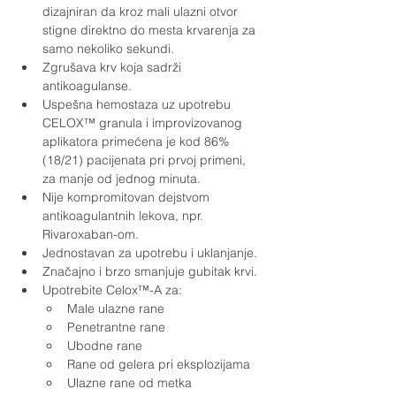
dizajniran da kroz mali ulazni otvor 
stigne direktno do mesta krvarenja za 
samo nekoliko sekundi.
Zgrušava krv koja sadrži 
antikoagulanse.
Uspešna hemostaza uz upotrebu 
CELOX™ granula i improvizovanog 
aplikatora primećena je kod 86% 
(18/21) pacijenata pri prvoj primeni, 
za manje od jednog minuta.
Nije kompromitovan dejstvom 
antikoagulantnih lekova, npr. 
Rivaroxaban-om.
Jednostavan za upotrebu i uklanjanje.
Značajno i brzo smanjuje gubitak krvi.
Upotrebite Celox™-A za:
Male ulazne rane
Penetrantne rane
Ubodne rane
Rane od gelera pri eksplozijama
Ulazne rane od metka