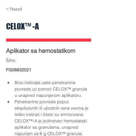
Celox A 001.jpg
Celox A 003.j
< Nazad
CELOX™ -A
Aplikator sa hemostatikom
​Šifre:
FG08832021
Brzo tretirajte uske penetrantne 
povrede uz pomoć CELOX™ granula 
u unapred napunjenom aplikatoru.
Penetrantne povrede poput 
eksplozivnih ili ubodnih rana veoma je 
teško tretirati i često su smrtonosne. 
CELOX™-A je jedinstven hemostatski 
aplikator sa granulama, unapred 
napunjen sa 6 g CELOX™ granula, 