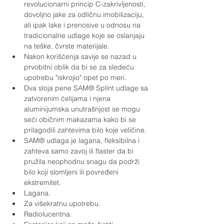
revolucionarni princip C-zakrivljenosti, 
dovoljno jake za odličnu imobilizaciju, 
ali ipak lake i prenosive u odnosu na 
tradicionalne udlage koje se oslanjaju 
na teške, čvrste materijale.
Nakon korišćenja savije se nazad u 
prvobitni oblik da bi se za sledeću 
upotrebu "iskrojio" opet po meri.
Dva sloja pene SAM® Splint udlage sa 
zatvorenim ćelijama i njena 
aluminijumska unutrašnjost se mogu 
seći običnim makazama kako bi se 
prilagodili zahtevima bilo koje veličine.
SAM® udlaga je lagana, fleksibilna i 
zahteva samo zavoj ili flaster da bi 
pružila neophodnu snagu da podrži 
bilo koji slomljeni ili povređeni 
ekstremitet.
Lagana.
Za višekratnu upotrebu.
Radiolucentna.