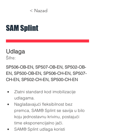
< Nazad
SAM Splint
Udlaga
​Šifre:
SP506-OB-EN, SP507-OB-EN, SP502-OB-
EN, SP500-OB-EN, SP506-CH-EN, SP507-
CH-EN, SP502-CH-EN, SP500-CH-EN
Zlatni standard kod imobilizacije 
udlagama.
Naglašavajući fleksibilnost bez 
premca, SAM® Splint se savija u bilo 
koju jednostavnu krivinu, postajući 
time eksponencijalno jači. 
SAM® Splint udlaga koristi 