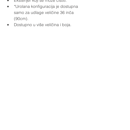
Eksterijer koji se može čistiti.
*Urolana konfiguracija je dostupna 
samo za udlage veličine 36 inča 
(90cm).
Dostupno u više veličina i boja.
Adresa i kontaktni podaci
Romanijska 33
21000 Novi Sad
Republika Srbija